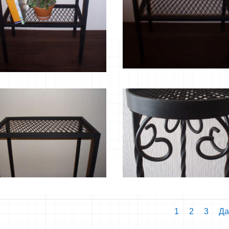
1
2
3
Да